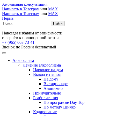
Анонимная консультация
Написать в Телеграм
или
MAX
Написать в Телеграм
или
MAX
Пермь
Навсегда избавим от зависимости
и вернём к полноценной жизни
+7 (965) 603-73-41
Звонок по России бесплатный
Алкоголизм
Лечение алкоголизма
Нарколог на дом
Вывод из запоя
На дому
В стационаре
Анонимно
Принудительно
Реабилитация
По программе Day Top
По методу Шичко
Кодирование