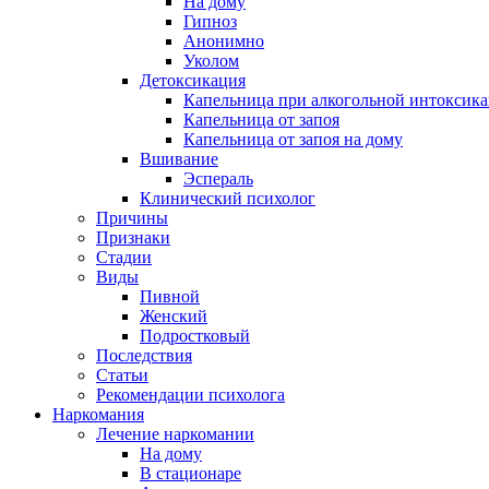
На дому
Гипноз
Анонимно
Уколом
Детоксикация
Капельница при алкогольной интоксик
Капельница от запоя
Капельница от запоя на дому
Вшивание
Эспераль
Клинический психолог
Причины
Признаки
Стадии
Виды
Пивной
Женский
Подростковый
Последствия
Статьи
Рекомендации психолога
Наркомания
Лечение наркомании
На дому
В стационаре