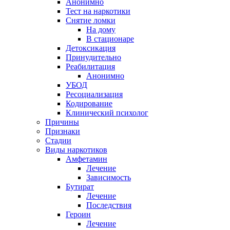
Анонимно
Тест на наркотики
Снятие ломки
На дому
В стационаре
Детоксикация
Принудительно
Реабилитация
Анонимно
УБОД
Ресоциализация
Кодирование
Клинический психолог
Причины
Признаки
Стадии
Виды наркотиков
Амфетамин
Лечение
Зависимость
Бутират
Лечение
Последствия
Героин
Лечение