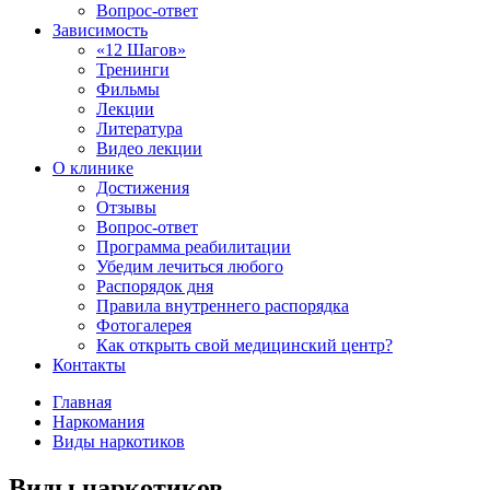
Вопрос-ответ
Зависимость
«12 Шагов»
Тренинги
Фильмы
Лекции
Литература
Видео лекции
О клинике
Достижения
Отзывы
Вопрос-ответ
Программа реабилитации
Убедим лечиться любого
Распорядок дня
Правила внутреннего распорядка
Фотогалерея
Как открыть свой медицинский центр?
Контакты
Главная
Наркомания
Виды наркотиков
Виды наркотиков