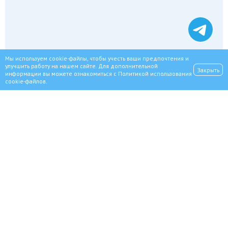
Мы используем cookie-файлы, чтобы учесть ваши предпочтения и
улучшить работу на нашем сайте. Для дополнительной
Закрыть
информации вы можете ознакомиться с
Политикой использования
cookie-файлов
.
Наблюдение профессионалов 24/7
Индивидуальные наборы гигиены, тумбочка, шкаф
Реабилитационный центр в пределах города
Записаться
Полностью анонимно