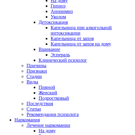
На дому
Гипноз
Анонимно
Уколом
Детоксикация
Капельница при алкогольной
интоксикации
Капельница от запоя
Капельница от запоя на дому
Вшивание
Эспераль
Клинический психолог
Причины
Признаки
Стадии
Виды
Пивной
Женский
Подростковый
Последствия
Статьи
Рекомендации психолога
Наркомания
Лечение наркомании
На дому