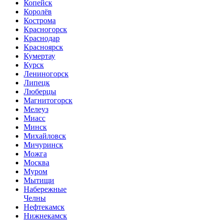
Копейск
Королёв
Кострома
Красногорск
Краснодар
Красноярск
Кумертау
Курск
Лениногорск
Липецк
Люберцы
Магнитогорск
Мелеуз
Миасс
Минск
Михайловск
Мичуринск
Можга
Москва
Муром
Мытищи
Набережные
Челны
Нефтекамск
Нижнекамск