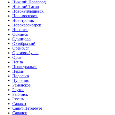
Нижний Новгород
Нижний Тагил
Новокуйбышевск
Новомосковск
Новотроицк
Новочебоксарск
Ногинск
Обнинск
Одинцово
Октябрьский
Оренбург
Орехово-Зуево
Орск
Пенза
Первоуральск
Пермь
Подольск
Пушкино
Раменское
Реутов
Рыбинск
Рязань
Салават
Санкт-Петербург
Саранск