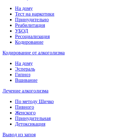
На дому
Тест на наркотики
Принудительно
Реабилитация
УБОД
Ресоциализация
Кодирование
Кодирование от алкоголизма
На дому
Эспераль
Гипноз
Вшивание
Лечение алкоголизма
По методу Шичко
Пивного
Женского
Принудительная
Детоксикация
Вывод из запоя