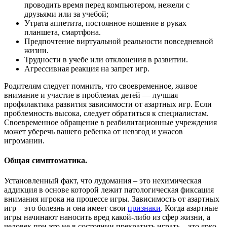
проводить время перед компьютером, нежели с
друзьями или за учебой;
Утрата аппетита, постоянное ношение в руках
планшета, смартфона.
Предпочтение виртуальной реальности повседневной
жизни.
Трудности в учебе или отклонения в развитии.
Агрессивная реакция на запрет игр.
Родителям следует помнить, что своевременное, живое
внимание и участие в проблемах детей — лучшая
профилактика развития зависимости от азартных игр. Если
проблемность высока, следует обратиться к специалистам.
Своевременное обращение в реабилитационные учреждения
может уберечь вашего ребенка от невзгод и ужасов
игромании.
Общая симптоматика.
Установленный факт, что лудомания – это нехимическая
аддикция в основе которой лежит патологическая фиксация
внимания игрока на процессе игры. Зависимость от азартных
игр – это болезнь и она имеет свои
признаки
. Когда азартные
игры начинают наносить вред какой-либо из сфер жизни, а
человек при это не в состоянии прекратить играть – это ярко