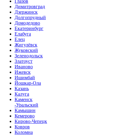
Глазов
Димитровград
Дзержинск
Долгопрудный
Домодедово
Екатеринбург
Елабуга
Елец
Жигулёвск
Жуковский
Зеленодольск
Златоуст
Иваново
Ижевск
Ишимбай
Йошкар-Ола
Казань
Калуга
Каменск
-Уральский
Камышин
Кемерово
Кирово-Чепецк
Ковров
Коломна