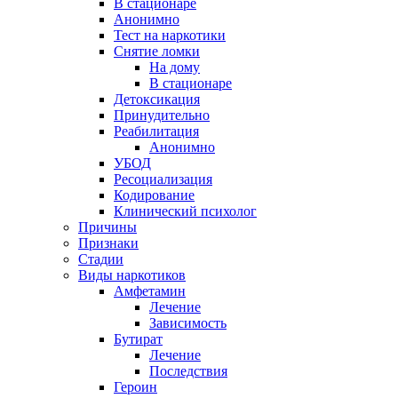
В стационаре
Анонимно
Тест на наркотики
Снятие ломки
На дому
В стационаре
Детоксикация
Принудительно
Реабилитация
Анонимно
УБОД
Ресоциализация
Кодирование
Клинический психолог
Причины
Признаки
Стадии
Виды наркотиков
Амфетамин
Лечение
Зависимость
Бутират
Лечение
Последствия
Героин