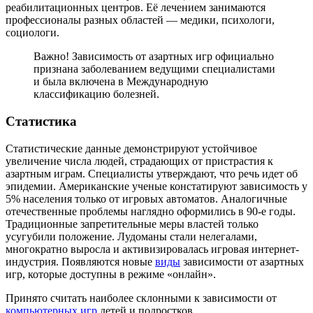
реабилитационных центров. Её лечением занимаются
профессионалы разных областей — медики, психологи,
социологи.
Важно! Зависимость от азартных игр официально
признана заболеванием ведущими специалистами
и была включена в Международную
классификацию болезней.
Статистика
Статистические данные демонстрируют устойчивое
увеличение числа людей, страдающих от пристрастия к
азартным играм. Специалисты утверждают, что речь идет об
эпидемии. Американские ученые констатируют зависимость у
5% населения только от игровых автоматов. Аналогичные
отечественные проблемы наглядно оформились в 90-е годы.
Традиционные запретительные меры властей только
усугубили положение. Лудоманы стали нелегалами,
многократно выросла и активизировалась игровая интернет-
индустрия. Появляются новые
виды
зависимости от азартных
игр, которые доступны в режиме «онлайн».
Принято считать наиболее склонными к зависимости от
компьютерных игр
детей и подростков.