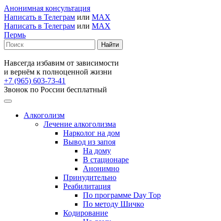
Анонимная консультация
Написать в Телеграм
или
MAX
Написать в Телеграм
или
MAX
Пермь
Навсегда избавим от зависимости
и вернём к полноценной жизни
+7 (965) 603-73-41
Звонок по России бесплатный
Алкоголизм
Лечение алкоголизма
Нарколог на дом
Вывод из запоя
На дому
В стационаре
Анонимно
Принудительно
Реабилитация
По программе Day Top
По методу Шичко
Кодирование