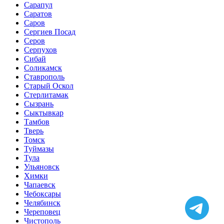
Сарапул
Саратов
Саров
Сергиев Посад
Серов
Серпухов
Сибай
Соликамск
Ставрополь
Старый Оскол
Стерлитамак
Сызрань
Сыктывкар
Тамбов
Тверь
Томск
Туймазы
Тула
Ульяновск
Химки
Чапаевск
Чебоксары
Челябинск
Череповец
Чистополь