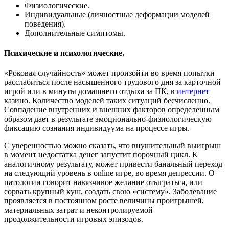
Физиологические.
Индивидуальные (личностные деформации моделей
поведения).
Дополнительные симптомы.
Психические и психологические.
«Роковая случайность» может произойти во время попытки
расслабиться после насыщенного трудового дня за карточной
игрой или в минуты домашнего отдыха за ПК, в
интернет
казино. Количество моделей таких ситуаций бесчисленно.
Совпадение внутренних и внешних факторов определенным
образом дает в результате эмоционально-физиологическую
фиксацию сознания индивидуума на процессе игры.
С уверенностью можно сказать, что внушительный выигрыш
в момент недостатка денег запустит порочный цикл. К
аналогичному результату, может привести банальный переход
на следующий уровень в online игре, во время депрессии. О
патологии говорит навязчивое желание отыграться, или
сорвать крупный куш, создать свою «систему». Заболевание
проявляется в постоянном росте величины проигрышей,
материальных затрат и неконтролируемой
продолжительности игровых эпизодов.