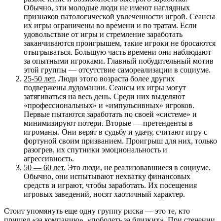
Обычно, эти молодые люди не имеют наглядных
признаков патологической увлеченности игрой. Сеансы
их игры ограничены во времени и по тратам. Если
удовольствие от игры и стремление заработать
заканчиваются проигрышем, такие игроки не бросаются
отыгрываться. Большую часть времени они наблюдают
за опытными игроками. Главный побудительный мотив
этой группы — отсутствие самореализации в социуме.
25-50 лет.
Люди этого возраста более других
подвержены лудомании. Сеансы их игры могут
затягиваться на весь день. Среди них выделяют
«профессиональных» и «импульсивных» игроков.
Первые пытаются заработать по своей «системе» и
минимизируют потери. Вторые — претенденты в
игроманы. Они верят в судьбу и удачу, считают игру с
фортуной своим призванием. Проигрыш для них, только
разогрев, их спутники эмоциональность и
агрессивность.
50 — 60 лет.
Это люди, не реализовавшиеся в социуме.
Обычно, они испытывают нехватку финансовых
средств и играют, чтобы заработать. Их посещения
игровых заведений, носят хаотичный характер.
Стоит упомянуть еще одну группу риска — это те, кто
пришел «за компанию», «поболеть за близких». При стечении