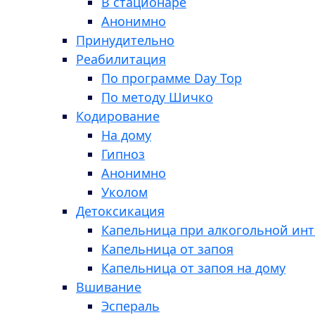
В стационаре
Анонимно
Принудительно
Реабилитация
По программе Day Top
По методу Шичко
Кодирование
На дому
Гипноз
Анонимно
Уколом
Детоксикация
Капельница при алкогольной ин
Капельница от запоя
Капельница от запоя на дому
Вшивание
Эспераль