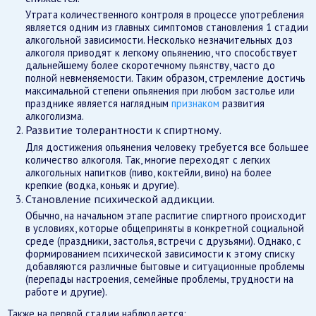
Утрата количественного контроля в процессе употребления
является одним из главных симптомов становления 1 стадии
алкогольной зависимости. Несколько незначительных доз
алкоголя приводят к легкому опьянению, что способствует
дальнейшему более скоротечному пьянству, часто до
полной невменяемости. Таким образом, стремление достичь
максимальной степени опьянения при любом застолье или
празднике является наглядным
признаком
развития
алкоголизма.
Развитие толерантности к спиртному.
Для достижения опьянения человеку требуется все большее
количество алкоголя. Так, многие переходят с легких
алкогольных напитков (пиво, коктейли, вино) на более
крепкие (водка, коньяк и другие).
Становление психической аддикции.
Обычно, на начальном этапе распитие спиртного происходит
в условиях, которые общеприняты в конкретной социальной
среде (праздники, застолья, встречи с друзьями). Однако, с
формированием психической зависимости к этому списку
добавляются различные бытовые и ситуационные проблемы
(перепады настроения, семейные проблемы, трудности на
работе и другие).
Также на первой стадии наблюдается: