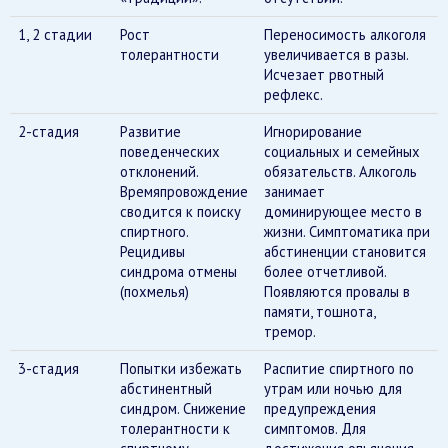
1, 2 стадии
Рост
Переносимость алкоголя
толерантности
увеличивается в разы.
Исчезает рвотный
рефлекс.
2-стадия
Развитие
Игнорирование
поведенческих
социальных и семейных
отклонений.
обязательств. Алкоголь
Времяпровождение
занимает
сводится к поиску
доминирующее место в
спиртного.
жизни. Симптоматика при
Рецидивы
абстиненции становится
синдрома отмены
более отчетливой.
(похмелья)
Появляются провалы в
памяти, тошнота,
тремор.
3-стадия
Попытки избежать
Распитие спиртного по
абстинентный
утрам или ночью для
синдром. Снижение
предупреждения
толерантности к
симптомов. Для