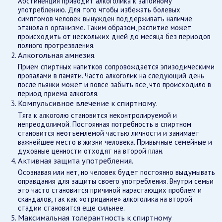
Абстиненция приводит алкоголика к запойному
употреблению. Для того чтобы избежать болевых
симптомов человек вынужден поддерживать наличие
этанола в организме. Таким образом, распитие может
происходить от нескольких дней до месяца без периодов
полного протрезвления.
Алкогольная амнезия.
Прием спиртных напитков сопровождается эпизодическими
провалами в памяти. Часто алкоголик на следующий день
после пьянки может и вовсе забыть все, что происходило в
период приема алкоголя.
Компульсивное влечение к спиртному.
Тяга к алкоголю становится неконтролируемой и
непреодолимой. Постоянная потребность в спиртном
становится неотъемлемой частью личности и занимает
важнейшее место в жизни человека. Привычные семейные и
духовные ценности отходят на второй план.
Активная защита употребления.
Осознавая или нет, но человек будет постоянно выдумывать
оправдания для защиты своего употребления. Внутри семьи
это часто становится причиной нарастающих проблем и
скандалов, так как «отрицание» алкоголика на второй
стадии становится еще сильнее.
Максимальная толерантность к спиртному