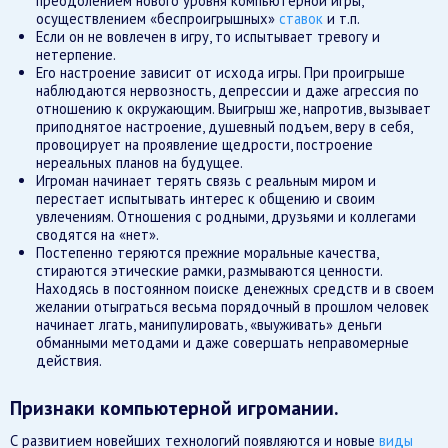
преодолением нового уровня компьютерной игры,
осуществлением «беспроигрышных»
ставок
и т.п.
Если он не вовлечен в игру, то испытывает тревогу и
нетерпение.
Его настроение зависит от исхода игры. При проигрыше
наблюдаются нервозность, депрессии и даже агрессия по
отношению к окружающим. Выигрыш же, напротив, вызывает
приподнятое настроение, душевный подъем, веру в себя,
провоцирует на проявление щедрости, построение
нереальных планов на будущее.
Игроман начинает терять связь с реальным миром и
перестает испытывать интерес к общению и своим
увлечениям. Отношения с родными, друзьями и коллегами
сводятся на «нет».
Постепенно теряются прежние моральные качества,
стираются этические рамки, размываются ценности.
Находясь в постоянном поиске денежных средств и в своем
желании отыграться весьма порядочный в прошлом человек
начинает лгать, манипулировать, «выуживать» деньги
обманными методами и даже совершать неправомерные
действия.
Признаки компьютерной игромании.
С развитием новейших технологий появляются и новые
виды