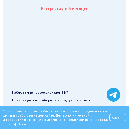
Рассрочка до 6 месяцев
Наблюдение профессионалов 24/7
Индивидуальные наборы гигиены, тумбочка, шкаф
Реабилитационный центр в пределах города
Мы используем cookie-файлы, чтобы учесть ваши предпочтения и
улучшить работу на нашем сайте. Для дополнительной
Закрыть
информации вы можете ознакомиться с
Политикой использования
Записаться
cookie-файлов
.