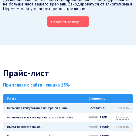
не больше часа вашего времени. Закодироваться от алкоголизма в
Перми можно уже через три дня трезвости!
Оставить заявку
Прайс-лист
При заявке с сайта - скидка 15%
Услуга
Стоимость
Первичная консультация по горячей линии
Бесплатно
Заказать
Анонимная консультация нарколога в клинике
1000₽
850₽
Заказать
Выезд нарколога на дом
4000₽
3400₽
Заказать
Кодировка гипноз (сроком на 1 год)
6000₽
5100₽
Заказать