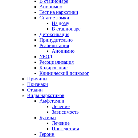
В стационаре
Анонимно
Тест на наркотики
Снятие ломки
На дому
В стационаре
Детоксикация
Принудительно
Реабилитация
Анонимно
УБОД
Ресоциализация
Кодирование
Клинический психолог
Причины
Признаки
Стадии
Виды наркотиков
Амфетамин
Лечение
Зависимость
Бутират
Лечение
Последствия
Героин