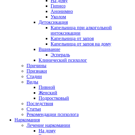
На дому
Гипноз
Анонимно
Уколом
Детоксикация
Капельница при алкогольной
интоксикации
Капельница от запоя
Капельница от запоя на дому
Вшивание
Эспераль
Клинический психолог
Причины
Признаки
Стадии
Виды
Пивной
Женский
Подростковый
Последствия
Статьи
Рекомендации психолога
Наркомания
Лечение наркомании
На дому