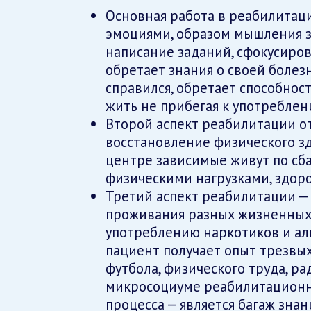
Основная работа в реабилитаци
эмоциями, образом мышления з
написание заданий, сфокусиро
обретает знания о своей болезни
справился, обретает способнос
жить не прибегая к употреблен
Второй аспект реабилитации от
восстановление физического з
центре зависимые живут по сб
физическими нагрузками, здор
Третий аспект реабилитации —
проживания разных жизненных 
употреблению наркотиков и алк
пациент получает опыт трезвы
футбола, физического труда, р
микросоциуме реабилитационно
процесса — является багаж знан