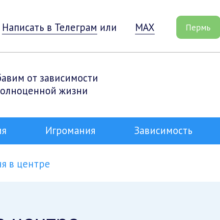
Написать в Телеграм
или
MAX
Пермь
бавим от зависимости
полноценной жизни
ия
Игромания
Зависимость
ня в центре